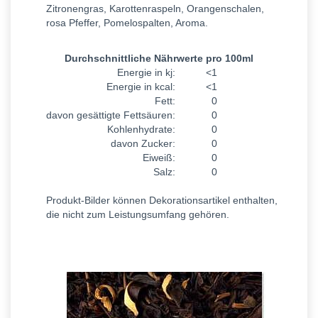
Zitronengras, Karottenraspeln, Orangenschalen,
rosa Pfeffer, Pomelospalten, Aroma.
Durchschnittliche Nährwerte pro 100ml
Energie in kj:
<1
Energie in kcal:
<1
Fett:
0
davon gesättigte Fettsäuren:
0
Kohlenhydrate:
0
davon Zucker:
0
Eiweiß:
0
Salz:
0
Produkt-Bilder können Dekorationsartikel enthalten,
die nicht zum Leistungsumfang gehören.