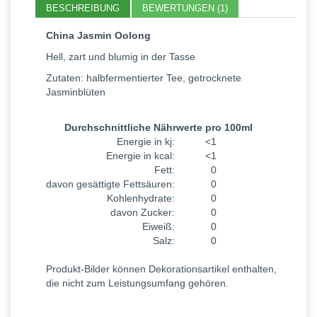
BESCHREIBUNG
BEWERTUNGEN (1)
China Jasmin Oolong
Hell, zart und blumig in der Tasse
Zutaten: halbfermentierter Tee, getrocknete
Jasminblüten
Durchschnittliche Nährwerte pro 100ml
Energie in kj:
<1
Energie in kcal:
<1
Fett:
0
davon gesättigte Fettsäuren:
0
Kohlenhydrate:
0
davon Zucker:
0
Eiweiß:
0
Salz:
0
Produkt-Bilder können Dekorationsartikel enthalten,
die nicht zum Leistungsumfang gehören.