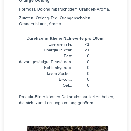
Orange Oolong
Formosa Oolong mit fruchtigem Orangen-Aroma.
Zutaten: Oolong-Tee, Orangenschalen,
Orangenblüten, Aroma
Durchschnittliche Nährwerte pro 100ml
Energie in kj:
<1
Energie in kcal:
<1
Fett:
0
davon gesättigte Fettsäuren:
0
Kohlenhydrate:
0
davon Zucker:
0
Eiweiß:
0
Salz:
0
Produkt-Bilder können Dekorationsartikel enthalten,
die nicht zum Leistungsumfang gehören.