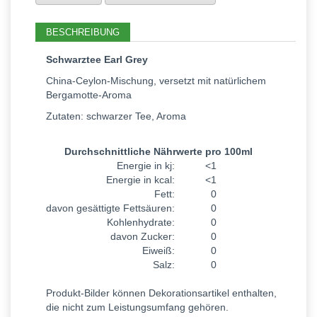
BESCHREIBUNG
Schwarztee Earl Grey
China-Ceylon-Mischung, versetzt mit natürlichem
Bergamotte-Aroma
Zutaten: schwarzer Tee, Aroma
Durchschnittliche Nährwerte pro 100ml
Energie in kj:
<1
Energie in kcal:
<1
Fett:
0
davon gesättigte Fettsäuren:
0
Kohlenhydrate:
0
davon Zucker:
0
Eiweiß:
0
Salz:
0
Produkt-Bilder können Dekorationsartikel enthalten,
die nicht zum Leistungsumfang gehören.