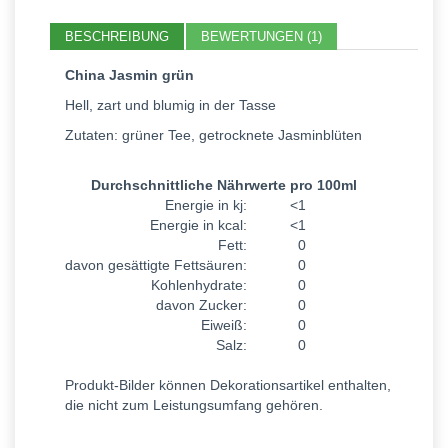
BESCHREIBUNG
BEWERTUNGEN (1)
China Jasmin grün
Hell, zart und blumig in der Tasse
Zutaten: grüner Tee, getrocknete Jasminblüten
Durchschnittliche Nährwerte pro 100ml
Energie in kj:
<1
Energie in kcal:
<1
Fett:
0
davon gesättigte Fettsäuren:
0
Kohlenhydrate:
0
davon Zucker:
0
Eiweiß:
0
Salz:
0
Produkt-Bilder können Dekorationsartikel enthalten,
die nicht zum Leistungsumfang gehören.