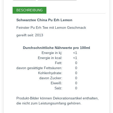
BESCHREIBUNG
Schwarztee China Pu Erh Lemon
Feinster Pu Erh Tee mit Lemon Geschmack
gereift seit: 2013
Durchschnittliche Nährwerte pro 100ml
Energie in kj:
<1
Energie in kcal:
<1
Fett:
0
davon gesättigte Fettsäuren:
0
Kohlenhydrate:
0
davon Zucker:
0
Eiweiß:
0
Salz:
0
Produkt-Bilder können Dekorationsartikel enthalten,
die nicht zum Leistungsumfang gehören.