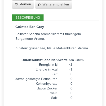
Merken
Weiterempfehlen
BESCHREIBUNG
Grüntee Earl Grey
Feinster Sencha aromatisiert mit fruchtigem
Bergamotte-Aroma.
Zutaten: grüner Tee, blaue Malvenblüten, Aroma
Durchschnittliche Nährwerte pro 100ml
Energie in kj:
<1
Energie in kcal:
<1
Fett:
0
davon gesättigte Fettsäuren:
0
Kohlenhydrate:
0
davon Zucker:
0
Eiweiß:
0
Salz:
0