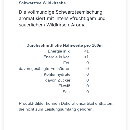
Schwarztee Wildkirsche
Die vollmundige Schwarzteemischung,
aromatisiert mit intensivfruchtigem und
säuerlichem Wildkirsch-Aroma.
Durchschnittliche Nährwerte pro 100ml
Energie in kj:
<1
Energie in kcal:
<1
Fett:
0
davon gesättigte Fettsäuren:
0
Kohlenhydrate:
0
davon Zucker:
0
Eiweiß:
0
Salz:
0
Produkt-Bilder können Dekorationsartikel enthalten,
die nicht zum Leistungsumfang gehören.