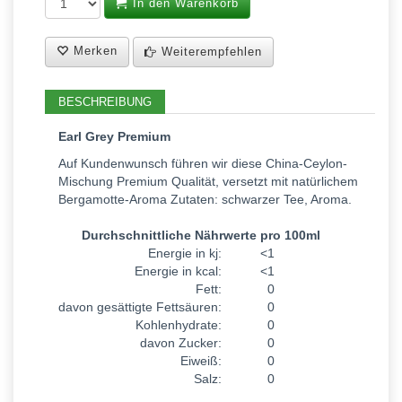
In den Warenkorb
Merken
Weiterempfehlen
BESCHREIBUNG
Earl Grey Premium
Auf Kundenwunsch führen wir diese China-Ceylon-
Mischung Premium Qualität, versetzt mit natürlichem
Bergamotte-Aroma Zutaten: schwarzer Tee, Aroma.
Durchschnittliche Nährwerte pro 100ml
Energie in kj:
<1
Energie in kcal:
<1
Fett:
0
davon gesättigte Fettsäuren:
0
Kohlenhydrate:
0
davon Zucker:
0
Eiweiß:
0
Salz:
0