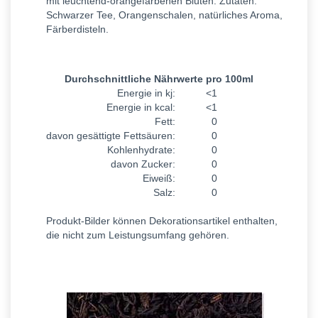
mit leuchtend-orangefarbenen Blüten. Zutaten:
Schwarzer Tee, Orangenschalen, natürliches Aroma,
Färberdisteln.
Durchschnittliche Nährwerte pro 100ml
Energie in kj:
<1
Energie in kcal:
<1
Fett:
0
davon gesättigte Fettsäuren:
0
Kohlenhydrate:
0
davon Zucker:
0
Eiweiß:
0
Salz:
0
Produkt-Bilder können Dekorationsartikel enthalten,
die nicht zum Leistungsumfang gehören.