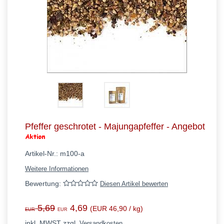
Q - T
U - W
X - Z
Pfeffer geschrotet - Majungapfeffer - Angebot
Artikel-Nr.:
m100-a
Weitere Informationen
Bewertung:
Diesen Artikel bewerten
5,69
4,69
(EUR 46,90 / kg)
EUR
EUR
inkl. MWST zzgl.
Versandkosten