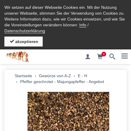
Wir setzen auf dieser Webseite Cookies ein. Mit der Nutzung
unserer Webseite, stimmen Sie der Verwendung von Cookies zu.
Weitere Information dazu, wie wir Cookies einsetzen, und wie Sie
die Voreinstellungen verändern können:
Info
/
Datenschutzerklärung
akzeptieren
0
Me
zurück
Startseite
Gewürze von A-Z
E - H
Pfeffer geschrotet - Majungapfeffer - Angebot
A - D
E - H
I - L
M - P