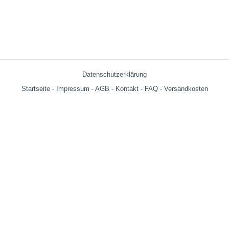
Datenschutzerklärung
Startseite
-
Impressum
-
AGB
-
Kontakt
-
FAQ
-
Versandkosten
Versandkosten:
bis 599g = € 3.90
ab 600g = € 6.29
ab € 69,- (Warenwert ohne Versandkosten) innerhalb Deutschland
versandkostenfrei!
Wir versenden auch an Packstationen!