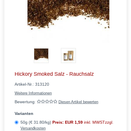
Q - T
U - W
X - Z
Hickory Smoked Salz - Rauchsalz
Artikel-Nr.:
313120
Weitere Informationen
Bewertung:
Diesen Artikel bewerten
Varianten
50g (€ 31.80/kg)
Preis: EUR 1,59
inkl. MWSTzzgl.
Versandkosten