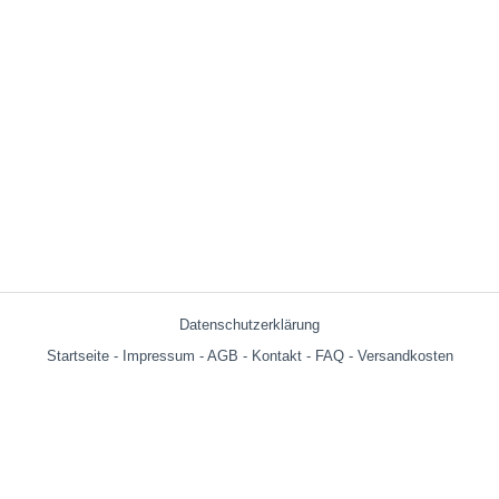
Datenschutzerklärung
Startseite
-
Impressum
-
AGB
-
Kontakt
-
FAQ
-
Versandkosten
Versandkosten:
bis 599g = € 3.90
ab 600g = € 6.29
ab € 69,- (Warenwert ohne Versandkosten) innerhalb Deutschland