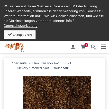
Wir setzen auf dieser Webseite Cookies ein. Mit der Nutzung
unserer Webseite, stimmen Sie der Verwendung von Cookies zu.
Weitere Information dazu, wie wir Cookies einsetzen, und wie Sie
die Voreinstellungen verändern können:
Info
/
Datenschutzerklärung
akzeptieren
0
Me
zurück
Startseite
Gewürze von A-Z
E - H
Hickory Smoked Salz - Rauchsalz
A - D
E - H
I - L
M - P