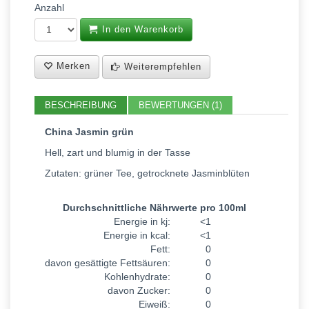
Anzahl
In den Warenkorb
Merken
Weiterempfehlen
BESCHREIBUNG
BEWERTUNGEN (1)
China Jasmin grün
Hell, zart und blumig in der Tasse
Zutaten: grüner Tee, getrocknete Jasminblüten
Durchschnittliche Nährwerte pro 100ml
Energie in kj:
<1
Energie in kcal:
<1
Fett:
0
davon gesättigte Fettsäuren:
0
Kohlenhydrate:
0
davon Zucker:
0
Eiweiß:
0