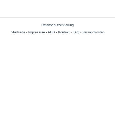
Datenschutzerklärung
Startseite
-
Impressum
-
AGB
-
Kontakt
-
FAQ
-
Versandkosten
Versandkosten:
bis 599g = € 3.90
ab 600g = € 6.29
ab € 69,- (Warenwert ohne Versandkosten) innerhalb Deutschland
versandkostenfrei!
Wir versenden auch an Packstationen!