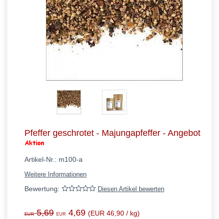
Q - T
U - W
X - Z
Pfeffer geschrotet - Majungapfeffer - Angebot
Artikel-Nr.:
m100-a
Weitere Informationen
Bewertung:
Diesen Artikel bewerten
5,69
4,69
(EUR 46,90 / kg)
EUR
EUR