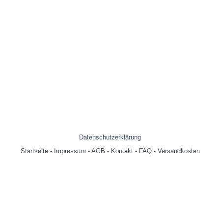
Datenschutzerklärung
Startseite
-
Impressum
-
AGB
-
Kontakt
-
FAQ
-
Versandkosten
Versandkosten:
bis 599g = € 3.90
ab 600g = € 6.29
ab € 69,- (Warenwert ohne Versandkosten) innerhalb Deutschland
versandkostenfrei!