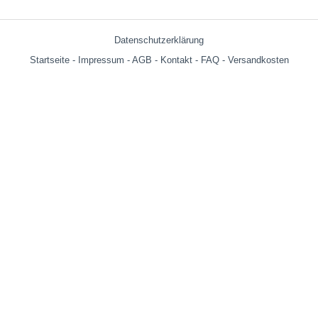
Datenschutzerklärung
Startseite
-
Impressum
-
AGB
-
Kontakt
-
FAQ
-
Versandkosten
Versandkosten:
bis 599g = € 3.90
ab 600g = € 6.29
ab € 69,- (Warenwert ohne Versandkosten) innerhalb Deutschland
versandkostenfrei!
Wir versenden auch an Packstationen!