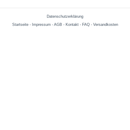
Datenschutzerklärung
Startseite
-
Impressum
-
AGB
-
Kontakt
-
FAQ
-
Versandkosten
Versandkosten:
bis 599g = € 3.90
ab 600g = € 6.29
ab € 69,- (Warenwert ohne Versandkosten) innerhalb Deutschland
versandkostenfrei!
Wir versenden auch an Packstationen!