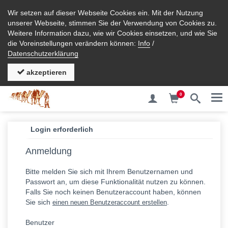
Wir setzen auf dieser Webseite Cookies ein. Mit der Nutzung
unserer Webseite, stimmen Sie der Verwendung von Cookies zu.
Weitere Information dazu, wie wir Cookies einsetzen, und wie Sie
die Voreinstellungen verändern können:
Info
/
Datenschutzerklärung
akzeptieren
0
Me
Login erforderlich
Anmeldung
Bitte melden Sie sich mit Ihrem Benutzernamen und
Passwort an, um diese Funktionalität nutzen zu können.
Falls Sie noch keinen Benutzeraccount haben, können
Sie sich
.
einen neuen Benutzeraccount erstellen
Benutzer