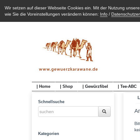
Wir setzen auf dieser Webseite Cookies ein. Mit der Nutzung unser
wie Sie die Voreinstellungen verändern können:
Info
/
Datenschutzer
| Home
| Shop
| Gewürzfibel
| Tee-ABC
L
Schnellsuche
A
Bi
ke
Kategorien