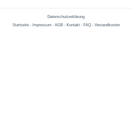
Datenschutzerklärung
Startseite
-
Impressum
-
AGB
-
Kontakt
-
FAQ
-
Versandkosten
Versandkosten:
bis 599g = € 3.90
ab 600g = € 6.29
ab € 69,- (Warenwert ohne Versandkosten) innerhalb Deutschland
versandkostenfrei!
Wir versenden auch an Packstationen!