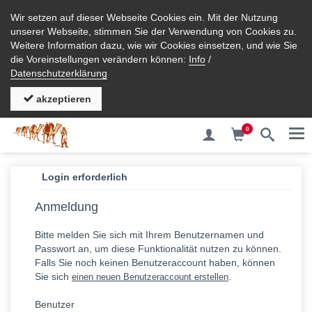
Wir setzen auf dieser Webseite Cookies ein. Mit der Nutzung
unserer Webseite, stimmen Sie der Verwendung von Cookies zu.
Weitere Information dazu, wie wir Cookies einsetzen, und wie Sie
die Voreinstellungen verändern können:
Info
/
Datenschutzerklärung
akzeptieren
0
Me
Login erforderlich
Anmeldung
Bitte melden Sie sich mit Ihrem Benutzernamen und
Passwort an, um diese Funktionalität nutzen zu können.
Falls Sie noch keinen Benutzeraccount haben, können
Sie sich
.
einen neuen Benutzeraccount erstellen
Benutzer