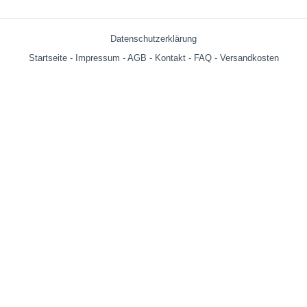
Datenschutzerklärung
Startseite
-
Impressum
-
AGB
-
Kontakt
-
FAQ
-
Versandkosten
Versandkosten:
bis 599g = € 3.90
ab 600g = € 6.29
ab € 69,- (Warenwert ohne Versandkosten) innerhalb Deutschland
versandkostenfrei!
Wir versenden auch an Packstationen!