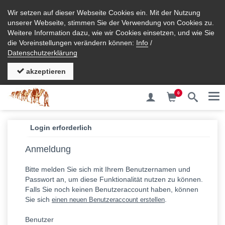
Wir setzen auf dieser Webseite Cookies ein. Mit der Nutzung
unserer Webseite, stimmen Sie der Verwendung von Cookies zu.
Weitere Information dazu, wie wir Cookies einsetzen, und wie Sie
die Voreinstellungen verändern können:
Info
/
Datenschutzerklärung
akzeptieren
0
Me
Login erforderlich
Anmeldung
Bitte melden Sie sich mit Ihrem Benutzernamen und
Passwort an, um diese Funktionalität nutzen zu können.
Falls Sie noch keinen Benutzeraccount haben, können
Sie sich
.
einen neuen Benutzeraccount erstellen
Benutzer