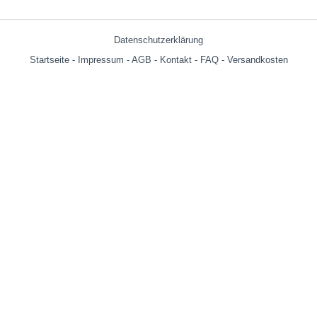
Datenschutzerklärung
Startseite
-
Impressum
-
AGB
-
Kontakt
-
FAQ
-
Versandkosten
Versandkosten:
bis 599g = € 3.90
ab 600g = € 6.29
ab € 69,- (Warenwert ohne Versandkosten) innerhalb Deutschland
versandkostenfrei!
Wir versenden auch an Packstationen!