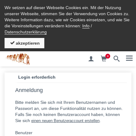
Wir setzen auf dieser Webseite Cookies ein. Mit der Nutzung
unserer Webseite, stimmen Sie der Verwendung von Cookies zu.
Weitere Information dazu, wie wir Cookies einsetzen, und wie Sie
die Voreinstellungen verändern können:
Info
/
Datenschutzerklärung
akzeptieren
0
Me
Login erforderlich
Anmeldung
Bitte melden Sie sich mit Ihrem Benutzernamen und
Passwort an, um diese Funktionalität nutzen zu können.
Falls Sie noch keinen Benutzeraccount haben, können
Sie sich
.
einen neuen Benutzeraccount erstellen
Benutzer