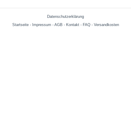
Datenschutzerklärung
Startseite
-
Impressum
-
AGB
-
Kontakt
-
FAQ
-
Versandkosten
Versandkosten:
bis 599g = € 3.90
ab 600g = € 6.29
ab € 69,- (Warenwert ohne Versandkosten) innerhalb Deutschland
versandkostenfrei!
Wir versenden auch an Packstationen!