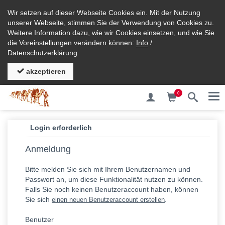
Wir setzen auf dieser Webseite Cookies ein. Mit der Nutzung
unserer Webseite, stimmen Sie der Verwendung von Cookies zu.
Weitere Information dazu, wie wir Cookies einsetzen, und wie Sie
die Voreinstellungen verändern können:
Info
/
Datenschutzerklärung
akzeptieren
0
Me
Login erforderlich
Anmeldung
Bitte melden Sie sich mit Ihrem Benutzernamen und
Passwort an, um diese Funktionalität nutzen zu können.
Falls Sie noch keinen Benutzeraccount haben, können
Sie sich
.
einen neuen Benutzeraccount erstellen
Benutzer