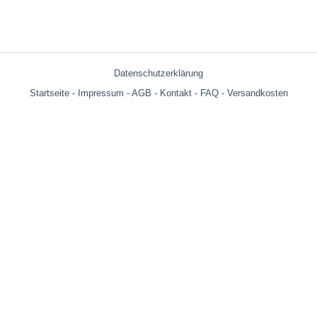
Datenschutzerklärung
Startseite
-
Impressum
-
AGB
-
Kontakt
-
FAQ
-
Versandkosten
Versandkosten:
bis 599g = € 3.90
ab 600g = € 6.29
ab € 69,- (Warenwert ohne Versandkosten) innerhalb Deutschland
versandkostenfrei!
Wir versenden auch an Packstationen!