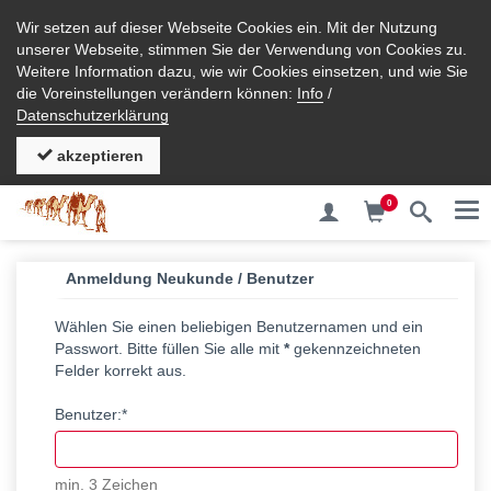
Wir setzen auf dieser Webseite Cookies ein. Mit der Nutzung
unserer Webseite, stimmen Sie der Verwendung von Cookies zu.
Weitere Information dazu, wie wir Cookies einsetzen, und wie Sie
die Voreinstellungen verändern können:
Info
/
Datenschutzerklärung
akzeptieren
0
Me
Anmeldung Neukunde / Benutzer
Wählen Sie einen beliebigen Benutzernamen und ein
Passwort. Bitte füllen Sie alle mit
*
gekennzeichneten
Felder korrekt aus.
Benutzer:*
min. 3 Zeichen