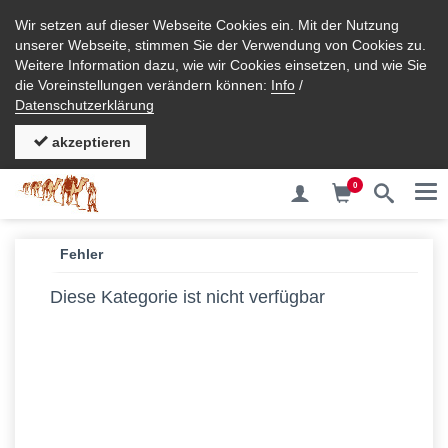
Wir setzen auf dieser Webseite Cookies ein. Mit der Nutzung
unserer Webseite, stimmen Sie der Verwendung von Cookies zu.
Weitere Information dazu, wie wir Cookies einsetzen, und wie Sie
die Voreinstellungen verändern können:
Info
/
Datenschutzerklärung
akzeptieren
0
Me
Fehler
Diese Kategorie ist nicht verfügbar