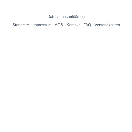
Datenschutzerklärung
Startseite
-
Impressum
-
AGB
-
Kontakt
-
FAQ
-
Versandkosten
Versandkosten:
bis 599g = € 3.90
ab 600g = € 6.29
ab € 69,- (Warenwert ohne Versandkosten) innerhalb Deutschland
versandkostenfrei!
Wir versenden auch an Packstationen!