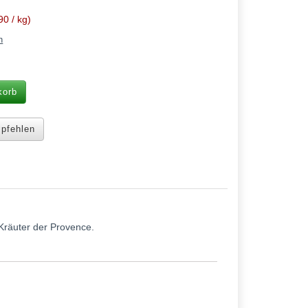
0 / kg)
n
korb
pfehlen
Kräuter der Provence.