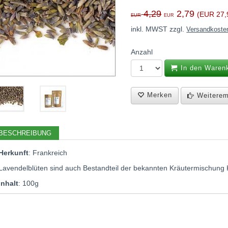
4,29
2,79
(EUR 27,9
EUR
EUR
inkl. MWST zzgl.
Versandkoste
Anzahl
In den Waren
Merken
Weiterem
BESCHREIBUNG
Herkunft
: Frankreich
Lavendelblüten sind auch Bestandteil der bekannten Kräutermischung 
Inhalt
: 100g