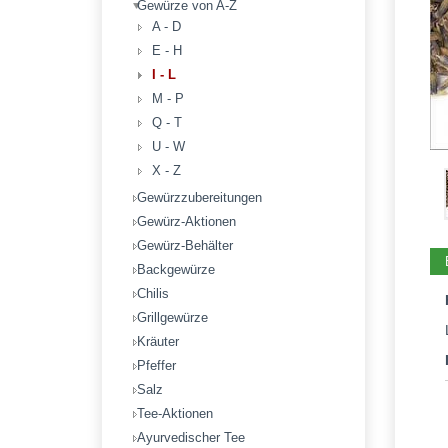
Gewürze von A-Z
A - D
E - H
I - L
M - P
Q - T
U - W
X - Z
Gewürzzubereitungen
Gewürz-Aktionen
Gewürz-Behälter
Backgewürze
Chilis
Grillgewürze
Kräuter
Pfeffer
Salz
Tee-Aktionen
Ayurvedischer Tee