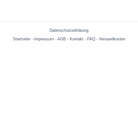
Datenschutzerklärung
Startseite
-
Impressum
-
AGB
-
Kontakt
-
FAQ
-
Versandkosten
Versandkosten:
bis 599g = € 3.90
ab 600g = € 6.29
- (Warenwert ohne Versandkosten) innerhalb Deutschland versandkostenf
Wir versenden auch an Packstationen!