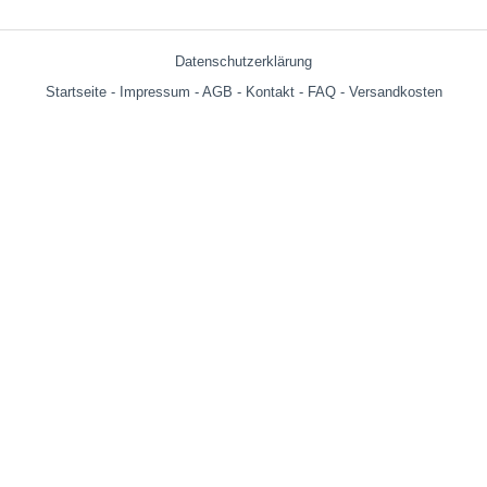
Datenschutzerklärung
Startseite
-
Impressum
-
AGB
-
Kontakt
-
FAQ
-
Versandkosten
Versandkosten:
bis 599g = € 3.90
ab 600g = € 6.29
ab € 69,- (Warenwert ohne Versandkosten) innerhalb Deutschland
versandkostenfrei!
Wir versenden auch an Packstationen!