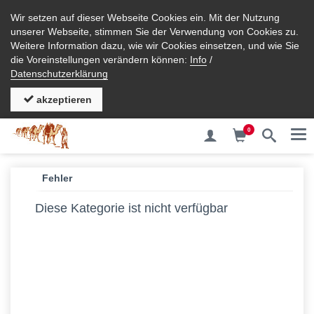
Wir setzen auf dieser Webseite Cookies ein. Mit der Nutzung
unserer Webseite, stimmen Sie der Verwendung von Cookies zu.
Weitere Information dazu, wie wir Cookies einsetzen, und wie Sie
die Voreinstellungen verändern können:
Info
/
Datenschutzerklärung
akzeptieren
0
Me
Fehler
Diese Kategorie ist nicht verfügbar