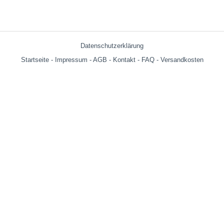
Datenschutzerklärung
Startseite
-
Impressum
-
AGB
-
Kontakt
-
FAQ
-
Versandkosten
Versandkosten:
bis 599g = € 3.90
ab 600g = € 6.29
ab € 69,- (Warenwert ohne Versandkosten) innerhalb Deutschland
versandkostenfrei!
Wir versenden auch an Packstationen!