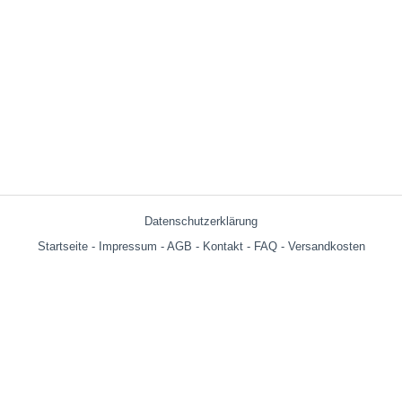
Datenschutzerklärung
Startseite
-
Impressum
-
AGB
-
Kontakt
-
FAQ
-
Versandkosten
Versandkosten:
bis 599g = € 3.90
ab 600g = € 6.29
ab € 69,- (Warenwert ohne Versandkosten) innerhalb Deutschland
versandkostenfrei!
Wir versenden auch an Packstationen!