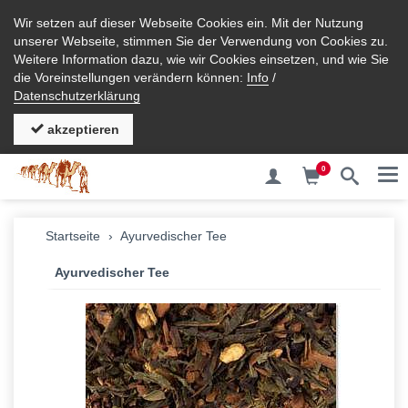
Wir setzen auf dieser Webseite Cookies ein. Mit der Nutzung
unserer Webseite, stimmen Sie der Verwendung von Cookies zu.
Weitere Information dazu, wie wir Cookies einsetzen, und wie Sie
die Voreinstellungen verändern können:
Info
/
Datenschutzerklärung
akzeptieren
0
Me
Startseite
Ayurvedischer Tee
Ayurvedischer Tee