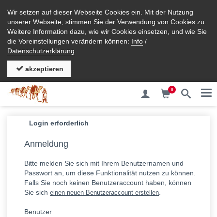
Wir setzen auf dieser Webseite Cookies ein. Mit der Nutzung
unserer Webseite, stimmen Sie der Verwendung von Cookies zu.
Weitere Information dazu, wie wir Cookies einsetzen, und wie Sie
die Voreinstellungen verändern können:
Info
/
Datenschutzerklärung
akzeptieren
0
Me
Login erforderlich
Anmeldung
Bitte melden Sie sich mit Ihrem Benutzernamen und
Passwort an, um diese Funktionalität nutzen zu können.
Falls Sie noch keinen Benutzeraccount haben, können
Sie sich
.
einen neuen Benutzeraccount erstellen
Benutzer