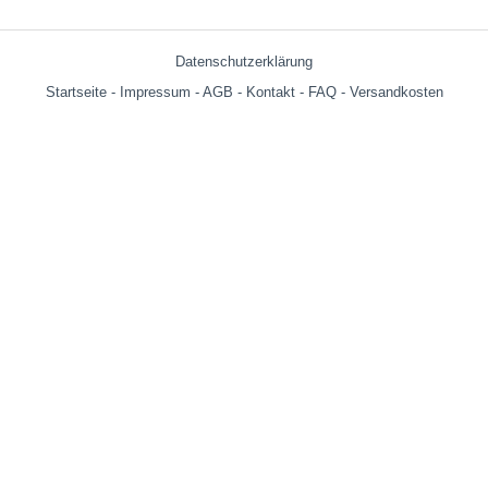
Datenschutzerklärung
Startseite
-
Impressum
-
AGB
-
Kontakt
-
FAQ
-
Versandkosten
Versandkosten:
bis 599g = € 3.90
ab 600g = € 6.29
ab € 69,- (Warenwert ohne Versandkosten) innerhalb Deutschland
versandkostenfrei!
Wir versenden auch an Packstationen!